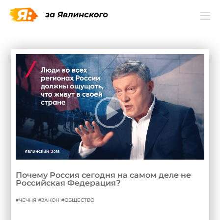
Программа
Биография
Новости
кампании
Почему Россия сегодня на самом деле не
Поддержать
Российская Федерация?
ЧЕЧНЯ
ЗАКОН
ОБЩЕСТВО