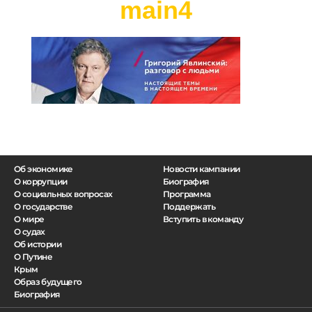
main4
Об экономике
Новости кампании
О коррупции
Биография
О социальных вопросах
Программа
О государстве
Поддержать
О мире
Вступить в команду
О судах
Об истории
О Путине
Крым
Образ будущего
Биография