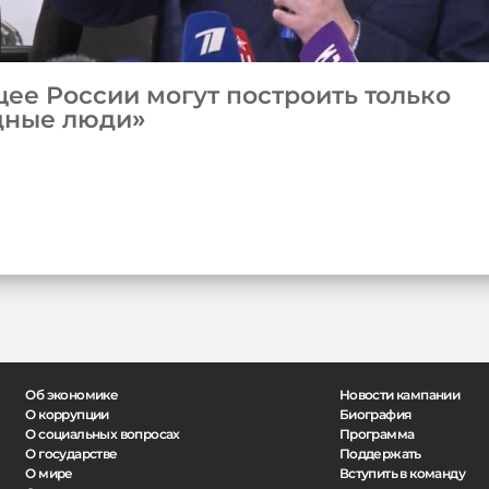
ее России могут построить только
дные люди»
Об экономике
Новости кампании
О коррупции
Биография
О социальных вопросах
Программа
О государстве
Поддержать
О мире
Вступить в команду