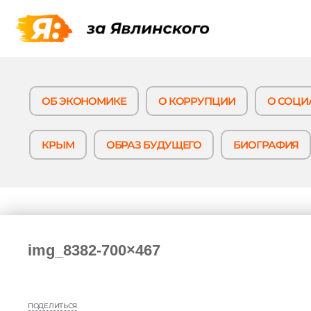
Программа
ОБ ЭКОНОМИКЕ
О КОРРУПЦИИ
О СОЦИ
КРЫМ
ОБРАЗ БУДУЩЕГО
БИОГРАФИЯ
Биография
Новости
кампании
img_8382-700×467
Поддержать
ПОДЕЛИТЬСЯ